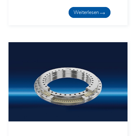
Ich habe die
Datenschutzerklärung
gelesen
und akzeptiere diese. Durch das Absenden des
Weiterlesen
Kontaktformulars stimme ich einer Übermittlung
meiner Daten an die Rodriguez GmbH und einer
Kontaktaufnahme durch diese zu.