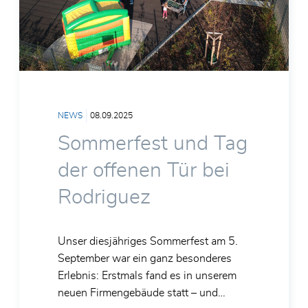
Vor- und Nachname*
E-Mail*
Firma*
NEWS
08.09.2025
Telefon*
Sommerfest und Tag
PLZ/Ort
der offenen Tür bei
Rodriguez
Straße und Hausnummer
Unser diesjähriges Sommerfest am 5.
September war ein ganz besonderes
Erlebnis: Erstmals fand es in unserem
Nachricht*
neuen Firmengebäude statt – und…