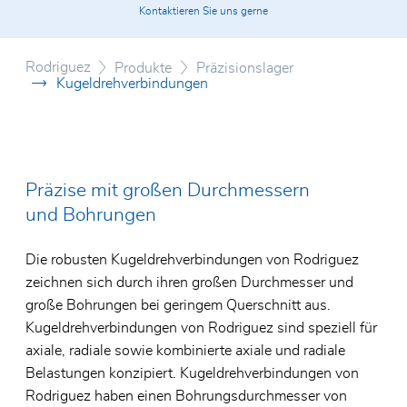
Motion Report
Drehte
Kontaktieren Sie uns gerne
Axial-R
Linear
Zertifikate
CNC-Ze
Lager f
Glassc
Rodriguez
Produkte
Präzisionslager
Frästec
Allgemeine Geschäftsbedingungen
Kugeldrehverbindungen
Spezial
Elektro
Vertrie
Umweltpolitik
Edelst
Lager f
Vertrie
Frankre
SKF Ho
Präzise mit großen Durchmessern
und Bohrungen
Die robusten Kugeldrehverbindungen von Rodriguez
zeichnen sich durch ihren großen Durchmesser und
große Bohrungen bei geringem Querschnitt aus.
Kugeldrehverbindungen von Rodriguez sind speziell für
axiale, radiale sowie kombinierte axiale und radiale
Belastungen konzipiert. Kugeldrehverbindungen von
Rodriguez haben einen Bohrungsdurchmesser von