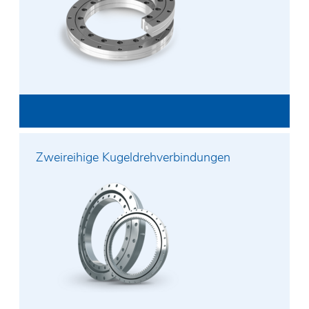
Firma*
Telefon*
PLZ/Ort
Straße und Hausnummer
Zweireihige Kugeldrehverbindungen
Nachricht*
Ich habe die
Datenschutzerklärung
gelesen
und akzeptiere diese. Durch das Absenden des
Kontaktformulars stimme ich einer Übermittlung
meiner Daten an die Rodriguez GmbH und einer
Kontaktaufnahme durch diese zu.