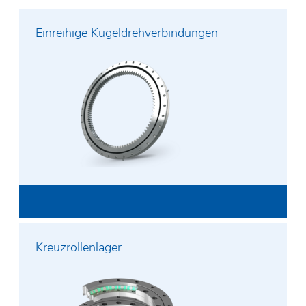
Einreihige Kugeldrehverbindungen
Kreuzrollenlager
Vor- und Nachname*
E-Mail*