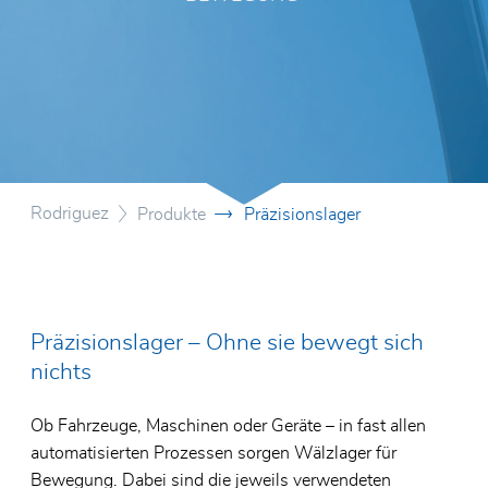
Motion Report
Drehte
Axial-R
Linear
Zertifikate
CNC-Ze
Lager f
Glassc
Frästec
Allgemeine Geschäftsbedingungen
Spezial
Elektro
Vertrie
Umweltpolitik
Edelst
Lager f
Vertrie
Frankre
SKF Ho
Rodriguez
Produkte
Präzisionslager
Präzisionslager – Ohne sie bewegt sich
nichts
Ob Fahrzeuge, Maschinen oder Geräte – in fast allen
automatisierten Prozessen sorgen Wälzlager für
Bewegung. Dabei sind die jeweils verwendeten