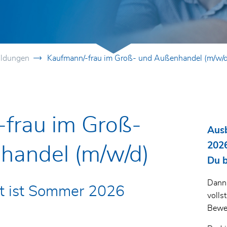
ildungen
Kaufmann/-frau im Groß- und Außenhandel (m/w/d
)
frau im Groß-
Ausb
2026
handel (m/w/d)
Du b
Dann 
t ist Sommer 2026
volls
Bewer