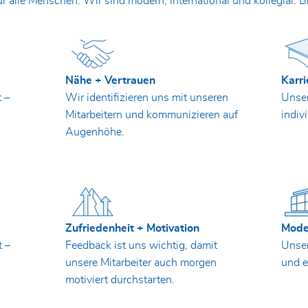
r alle Menschen. Wir sind modern, international und kollegial. B
Nähe + Vertrauen
Karri
 –
Wir identifizieren uns mit unseren
Unser
Mitarbeitern und kommunizieren auf
indiv
Augenhöhe.
Zufriedenheit + Motivation
Mode
t –
Feedback ist uns wichtig, damit
Unser
unsere Mitarbeiter auch morgen
und 
motiviert durchstarten.