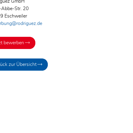
iguez GmbH
-Abbe-Str. 20
9 Eschweiler
rbung@rodriguez.de
zt bewerben
ück zur Übersicht