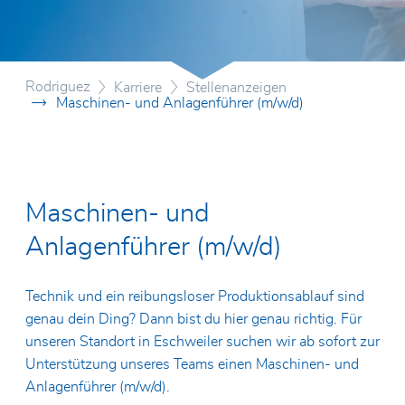
Motion Report
Drehte
Axial-R
Linear
Zertifikate
CNC-Ze
Lager f
Glassc
Frästec
Allgemeine Geschäftsbedingungen
Rodriguez
Karriere
Stellenanzeigen
Spezial
Elektro
Maschinen- und Anlagenführer (m/w/d)
Vertrie
Umweltpolitik
Edelst
Lager f
Vertrie
Frankre
SKF Ho
Maschinen- und
Anlagenführer (m/w/d)
Technik und ein reibungsloser Produktionsablauf sind
genau dein Ding? Dann bist du hier genau richtig. Für
unseren Standort in Eschweiler suchen wir ab sofort zur
Unterstützung unseres Teams einen Maschinen- und
Anlagenführer (m/w/d).