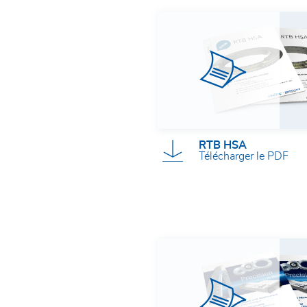
Nom et prénom*
E-Mail*
RTB HSA
Entreprise*
Télécharger le PDF
Téléphone*
Code postal / Ville
Rue et numéro de rue
J'ai lu la
politique de confidentialité
et je l'accepte. 
contact par leur intermédiaire.