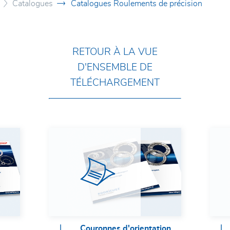
d
Catalogues
Catalogues Roulements de précision
RETOUR À LA VUE
D'ENSEMBLE DE
TÉLÉCHARGEMENT
e
n
Couronnes d'orientation