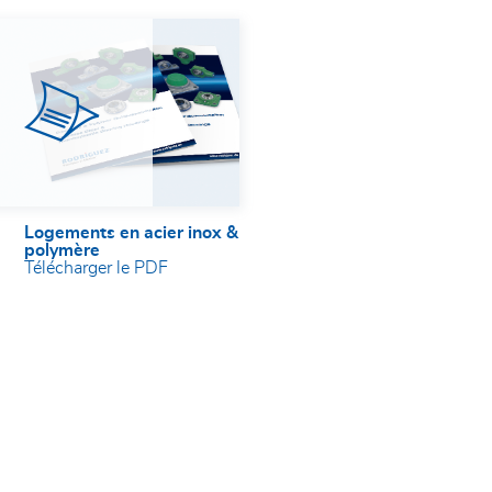
Logements en acier inox &
polymère
Télécharger le PDF
s soient transmises à la société Rodriguez GmbH et à un