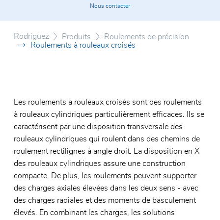
Certificats
Nous contacter
Rouleme
Système
Conditions générales
Rouleme
Roulett
Rodriguez
Produits
Roulements de précision
Roulements à rouleaux croisés
Roulem
Vérin d
Unités 
Rouleme
polymèr
Les roulements à rouleaux croisés sont des roulements
à rouleaux cylindriques particulièrement efficaces. Ils se
caractérisent par une disposition transversale des
rouleaux cylindriques qui roulent dans des chemins de
roulement rectilignes à angle droit. La disposition en X
des rouleaux cylindriques assure une construction
compacte. De plus, les roulements peuvent supporter
des charges axiales élevées dans les deux sens - avec
des charges radiales et des moments de basculement
élevés. En combinant les charges, les solutions