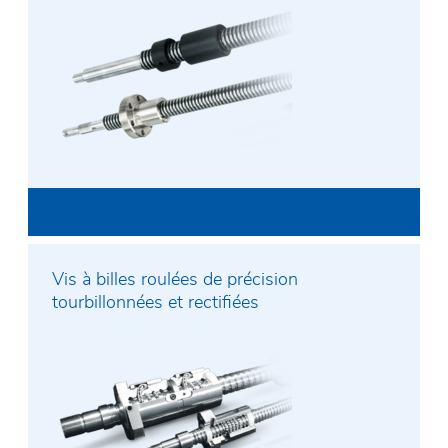
Vis à billes roulées de précision
tourbillonnées et rectifiées
Nom et prénom*
E-Mail*
Entreprise*
Téléphone*