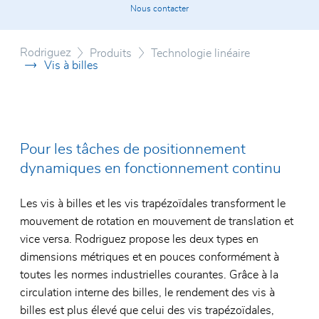
Certificats
Nous contacter
Rouleme
Système
Conditions générales
Rouleme
Roulett
Rodriguez
Produits
Technologie linéaire
Vis à billes
Roulem
Vérin d
Unités 
Rouleme
polymèr
Pour les tâches de positionnement
dynamiques en fonctionnement continu
Les vis à billes et les vis trapézoïdales transforment le
mouvement de rotation en mouvement de translation et
vice versa. Rodriguez propose les deux types en
dimensions métriques et en pouces conformément à
toutes les normes industrielles courantes. Grâce à la
circulation interne des billes, le rendement des vis à
billes est plus élevé que celui des vis trapézoïdales,