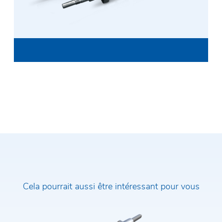
Code postal / Ville
Rue et numéro de rue
Message*
J'ai lu la
politique de confidentialité
et je
l'accepte. En soumettant le formulaire de
contact, j'accepte que mes données soient
transmises à la société Rodriguez GmbH et à un
contact par leur intermédiaire.
Cela pourrait aussi être intéressant pour vous