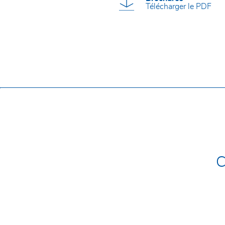
Télécharger le PDF
Nom et prénom*
E-Mail*
Entreprise*
Téléphone*
Code postal / Ville
Rue et numéro de rue
C
J'ai lu la
politique de confidentialité
et je l'accepte. 
contact par leur intermédiaire.