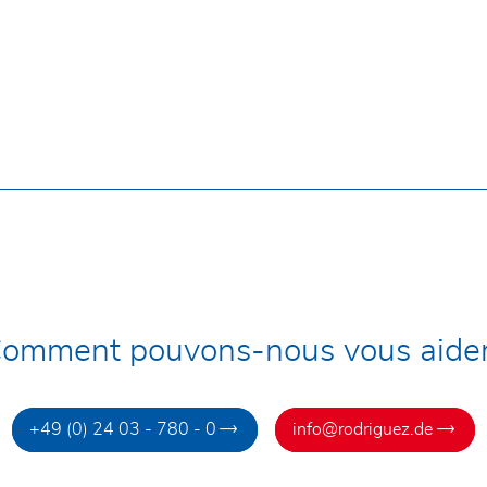
Message*
omment pouvons-nous vous aide
En soumettant le formulaire de contact, j'accepte que mes donnée
+49 (0) 24 03 - 780 - 0
info@rodriguez.de