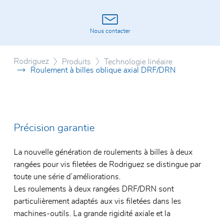
Certificats
Rouleme
Système
Conditions générales
Rouleme
Roulett
Nous contacter
Roulem
Vérin d
Rodriguez
Produits
Technologie linéaire
Roulement à billes oblique axial DRF/DRN
Unités 
Rouleme
polymèr
Précision garantie
La nouvelle génération de roulements à billes à deux
rangées pour vis filetées de Rodriguez se distingue par
toute une série d’améliorations.
Les roulements à deux rangées DRF/DRN sont
particulièrement adaptés aux vis filetées dans les
machines-outils. La grande rigidité axiale et la