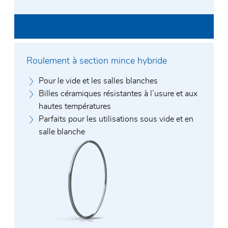
Nom et prénom*
Roulement à section mince hybride
E-Mail*
Pour le vide et les salles blanches
Entreprise*
Billes céramiques résistantes à l’usure et aux
hautes températures
Téléphone*
Parfaits pour les utilisations sous vide et en
Code postal / Ville
salle blanche
Rue et numéro de rue
Message*