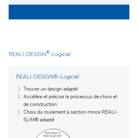
J'ai lu la
politique de confidentialité
et je
l'accepte. En soumettant le formulaire de
contact, j'accepte que mes données soient
transmises à la société Rodriguez GmbH et à un
contact par leur intermédiaire.
®
REALI-DESIGN
-Logiciel
REALI-DESIGN®-Logiciel
Trouver un design adapté
Accélère et précise le processus de choix et
de construction
Choix du roulement à section mince REALI-
SLIM® adapté