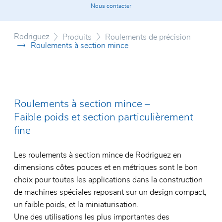
Certificats
Nous contacter
Rouleme
Système
Conditions générales
Rouleme
Roulett
Rodriguez
Produits
Roulements de précision
Roulements à section mince
Roulem
Vérin d
Unités 
Rouleme
polymèr
Roulements à section mince –
Faible poids et section particulièrement
fine
Les roulements à section mince de Rodriguez en
dimensions côtes pouces et en métriques sont le bon
choix pour toutes les applications dans la construction
de machines spéciales reposant sur un design compact,
un faible poids, et la miniaturisation.
Une des utilisations les plus importantes des