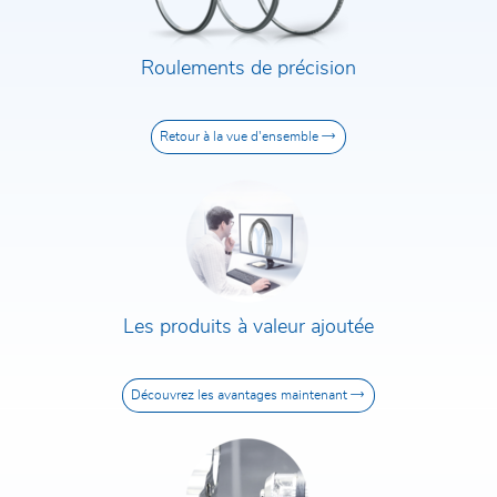
Code postal / Ville
Rue et numéro de rue
Roulements de précision
Retour à la vue d'ensemble
Message*
J'ai lu la
politique de confidentialité
et je
l'accepte. En soumettant le formulaire de
contact, j'accepte que mes données soient
transmises à la société Rodriguez GmbH et à un
Les produits à valeur ajoutée
contact par leur intermédiaire.
Découvrez les avantages maintenant