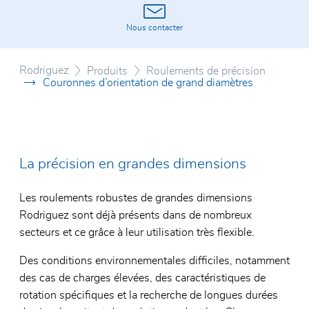
Certificats
Rouleme
Système
Nous contacter
Conditions générales
Rouleme
Roulett
Rodriguez
Roulem
Vérin d
Produits
Roulements de précision
Couronnes d’orientation de grand diamètres
Unités 
Rouleme
polymèr
La précision en grandes dimensions
Les roulements robustes de grandes dimensions
Rodriguez sont déjà présents dans de nombreux
secteurs et ce grâce à leur utilisation très flexible.
Des conditions environnementales difficiles, notamment
des cas de charges élevées, des caractéristiques de
rotation spécifiques et la recherche de longues durées