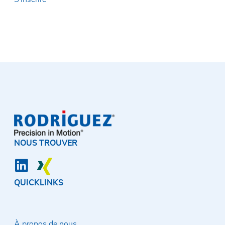
Téléphone*
Code postal / Ville
Rue et numéro de rue
Message*
NOUS TROUVER
J'ai lu la
politique de confidentialité
et je
l'accepte. En soumettant le formulaire de
contact, j'accepte que mes données soient
transmises à la société Rodriguez GmbH et à un
contact par leur intermédiaire.
QUICKLINKS
À propos de nous