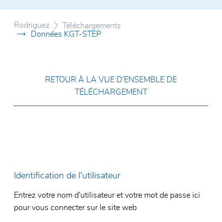
Certificats
Rouleme
Système
Conditions générales
Rodriguez
Téléchargements
Rouleme
Roulett
Données KGT-STEP
Roulem
Vérin d
Unités 
Rouleme
RETOUR À LA VUE D'ENSEMBLE DE
polymèr
TÉLÉCHARGEMENT
Identification de l'utilisateur
Entrez votre nom d'utilisateur et votre mot de passe ici
pour vous connecter sur le site web