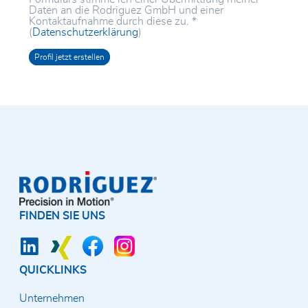
Motion Report
Drehte
Daten an die Rodriguez GmbH und einer
Axial-R
Linear
Kontaktaufnahme durch diese zu.
*
Zertifikate
(
Datenschutzerklärung
)
CNC-Ze
Lager f
Glassc
Frästec
Allgemeine Geschäftsbedingungen
Spezial
Elektro
Vertrie
Umweltpolitik
Edelst
Lager f
Vertrie
Frankre
SKF Ho
FINDEN SIE UNS
QUICKLINKS
Unternehmen