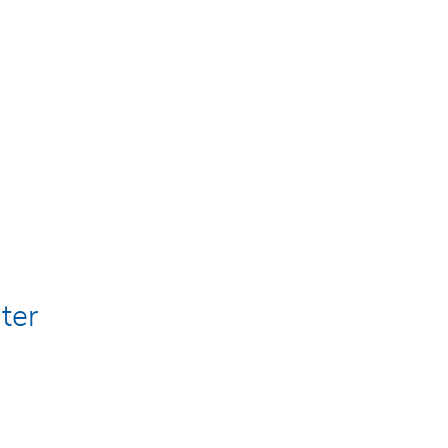
s
ter