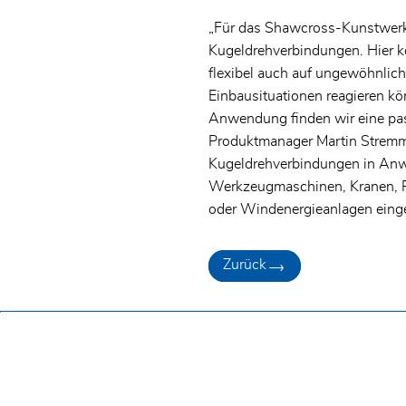
„Für das Shawcross-Kunstwerk 
PLZ/Ort
Kugeldrehverbindungen. Hier k
Straße und Hausnummer
flexibel auch auf ungewöhnlic
Einbausituationen reagieren kö
Anwendung finden wir eine pas
Ich habe die
Datenschutzerklärung
gelesen und akzep
Produktmanager Martin Stremm
GmbH und einer Kontaktaufnahme durch diese zu.
Kugeldrehverbindungen in An
Werkzeugmaschinen, Kranen, R
oder Windenergieanlagen einge
Zurück