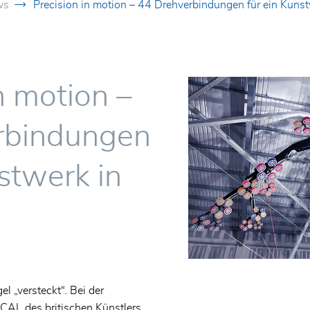
ws
Precision in motion – 44 Drehverbindungen für ein Kun
n motion –
)
rbindungen
stwerk in
el „versteckt“. Bei der
ICAL des britischen Künstlers