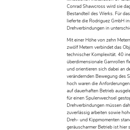
Conrad Shawcross wird sie dag
Bestandteil des Werks. Für da
lieferte die Rodriguez GmbH 
Drehverbindungen in unterschi
Mit einer Höhe von zehn Mete
zwölf Metern verbindet das Obj
technischer Komplexität. 40 in
überdimensionale Garnrollen fle
und orientieren sich dabei an de
verändernden Bewegung des S
hoch waren die Anforderungen 
Vor- und Nachname*
auf dauerhaften Betrieb ausgele
für einen Spulenwechsel gesto
E-Mail*
Drehverbindungen müssen dahe
zuverlässig arbeiten sowie hoh
Firma*
Dreh- und Kippmomenten stand
geräuscharmer Betrieb ist hier 
Telefon*