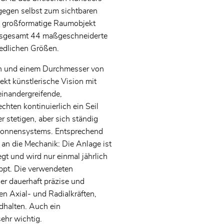
egen selbst zum sichtbaren
s großformatige Raumobjekt
insgesamt 44 maßgeschneiderte
edlichen Größen.
rn und einem Durchmesser von
ekt künstlerische Vision mit
einandergreifende,
chten kontinuierlich ein Seil
r stetigen, aber sich ständig
onnensystems. Entsprechend
an die Mechanik: Die Anlage ist
gt und wird nur einmal jährlich
ppt. Die verwendeten
r dauerhaft präzise und
Nachricht*
en Axial- und Radialkräften,
halten. Auch ein
sehr wichtig.