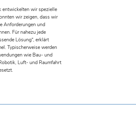
entwickelten wir spezielle
onnten wir zeigen, dass wir
he Anforderungen und
nnen. Für nahezu jede
sende Lösung“, erklärt
tiere diese. Durch das Absenden des Kontaktformulars stimme i
el. Typischerweise werden
wendungen wie Bau- und
obotik, Luft- und Raumfahrt
setzt.