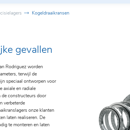
cisielagers
Kogeldraaikransen
n
jke gevallen
en
n
van Rodriguez worden
meters, terwijl de
 zijn speciaal ontworpen voor
 axiale en radiale
 de constructeurs door
n verbeterde
aikranslagers onze klanten
n laten realiseren. De
udig te monteren en laten