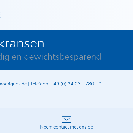
kransen
jdig en gewichtsbesparend
s
rodriguez.de
|
Telefoon:
+49 (0) 24 03 - 780 - 0
Neem contact met ons op