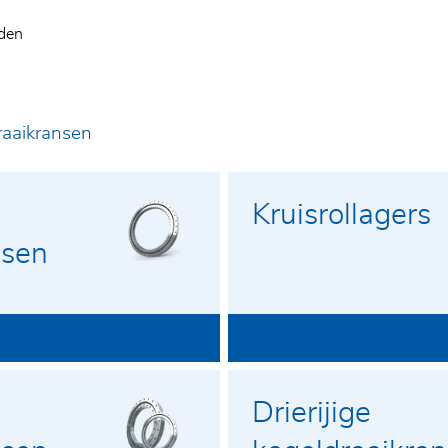
jden
raaikransen
Kruisrollagers
nsen
Drierijige