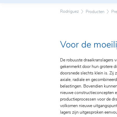
Nieuws
DRF/DRN
Certificaten
Axiale radiale cilinder rollagers
Rodriguez
Producten
Pre
Lineaire systemen
ABV
Lagers voor schroefaandrijvinge
Glazen zwenkwielen
Speciale kogellagers
Elektrisch hefcilinder
Roestvrijstaal - en
Voor de moeili
polymeerbehuizingslagereenhed
Lagers voor schroefaandrijvinge
De robuuste draaikranslagers 
gekenmerkt door hun grotere dia
doorsnede slechts klein is. Zij
axiale, radiale en gecombineerde
belastingen. Bovendien kunnen
nieuwe constructieconcepten e
productieprocessen voor de dra
volkomen nieuwe uitgangspunte
lagers zijn uitgesproken eenvo