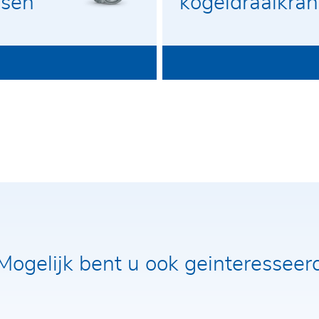
nsen
kogeldraaikra
Bericht*
Mogelijk bent u ook geinteresseer
or het contactformulier in te dienen, ga ik akkoord met een ov