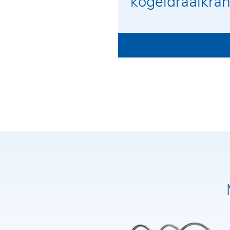
kogeldraaikra
Voor- en achternaam*
E-mailadres*
Vennootschap*
Telefoon*
Postcode / Plaats
Straat en huisnummer
Ik heb het
privacybeleid gelezen en accepteer
het. Do
contact via hen.