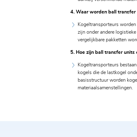
Postcode / Plaats
4. Waar worden ball transfer 
Straat en huisnummer
Kogeltransporteurs worden 
zijn onder andere logistiek
vergelijkbare pakketten word
Ik heb het
privacybeleid gelezen en accepteer
het. Do
contact via hen.
5. Hoe zijn ball transfer uni
Kogeltransporteurs bestaan 
kogels die de lastkogel ond
basisstructuur worden kog
materiaalsamenstellingen.