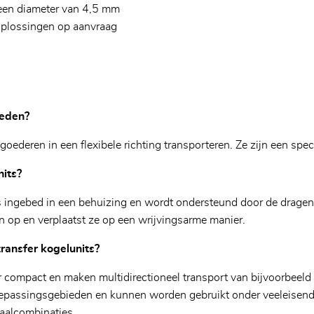
 een diameter van 4,5 mm
 oplossingen op aanvraag
heden?
ederen in een flexibele richting transporteren. Ze zijn een spec
nits?
 ingebed in een behuizing en wordt ondersteund door de dragen
n op en verplaatst ze op een wrijvingsarme manier.
transfer kogelunits?
Bericht*
r compact en maken multidirectioneel transport van bijvoorbeeld 
e toepassingsgebieden en kunnen worden gebruikt onder veeleis
iaalcombinaties.