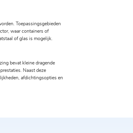
 worden. Toepassingsgebieden
ctor, waar containers of
staal of glas is mogelijk.
erdracht van mijn gegevens aan Rodriguez GmbH en een
izing bevat kleine dragende
 prestaties. Naast deze
jkheden, afdichtingsopties en