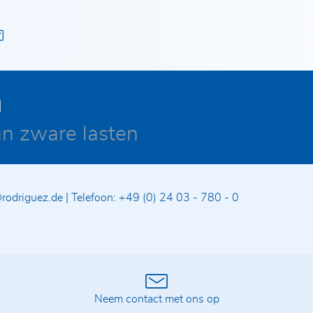
n
an zware lasten
s
rodriguez.de
|
Telefoon:
+49 (0) 24 03 - 780 - 0
Neem contact met ons op