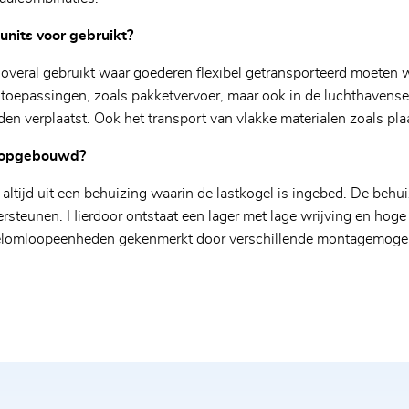
units voor gebruikt?
overal gebruikt waar goederen flexibel getransporteerd moeten
e toepassingen, zoals pakketvervoer, maar ook in de luchthavense
en verplaatst. Ook het transport van vlakke materialen zoals plaat
or het contactformulier in te dienen, ga ik akkoord met een ov
ts opgebouwd?
altijd uit een behuizing waarin de lastkogel is ingebed. De behu
ersteunen. Hierdoor ontstaat een lager met lage wrijving en hoge
elomloopeenheden gekenmerkt door verschillende montagemogeli