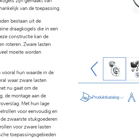
ekogels zijn gemaakt van
afhankelijk van de toepassing.
eden bestaan uit de
leine draagkogels die in een
deze constructie kan de
gen roteren. Zware lasten
veel moeite worden
 vooral hun waarde in de
ral waar zware lasten
het nu gaat om de
ng, de montage aan de
Produktkatalog
roverslag. Met hun lage
elrollen voor eenvoudig en
s de zwaarste stukgoederen
 rollen voor zware lasten
ische toepassingsgebieden