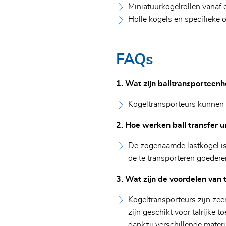
Miniatuurkogelrollen vanaf
Holle kogels en specifieke
FAQs
1. Wat zijn balltransporteen
Kogeltransporteurs kunnen go
2. Hoe werken ball transfer u
De zogenaamde lastkogel is
Voor- en achternaam*
de te transporteren goedere
E-mailadres*
3. Wat zijn de voordelen van 
Vennootschap*
Kogeltransporteurs zijn zee
zijn geschikt voor talrijk
Telefoon*
dankzij verschillende mater