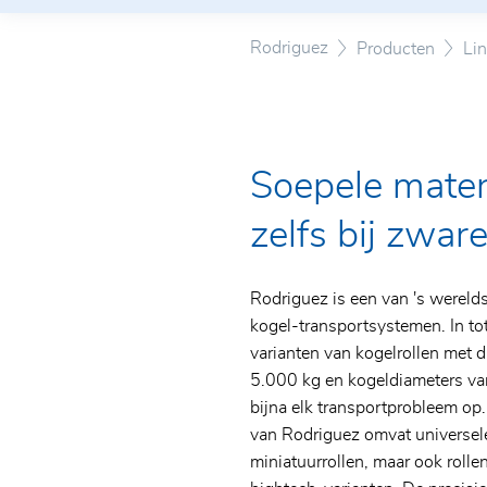
Nieuws
DRF/DRN
Certificaten
Axiale radiale cilinder rollagers
Rodriguez
Producten
Lin
Lineaire systemen
ABV
Lagers voor schroefaandrijvinge
Glazen zwenkwielen
Speciale kogellagers
Elektrisch hefcilinder
Roestvrijstaal - en
Soepele mater
polymeerbehuizingslagereenhed
Lagers voor schroefaandrijvinge
zelfs bij zware
Rodriguez is een van 's werelds
kogel-transportsystemen. In to
varianten van kogelrollen met 
5.000 kg en kogeldiameters v
bijna elk transportprobleem op.
van Rodriguez omvat universele 
miniatuurrollen, maar ook rolle