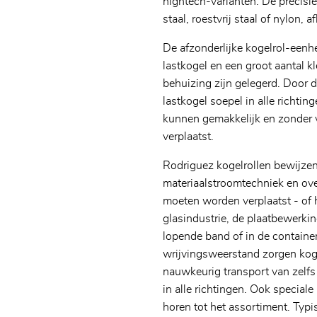
hightech-varianten. De precisi
staal, roestvrij staal of nylon, 
De afzonderlijke kogelrol-eenh
lastkogel en een groot aantal k
behuizing zijn gelegerd. Door 
lastkogel soepel in alle richtin
kunnen gemakkelijk en zonder 
verplaatst.
Rodriguez kogelrollen bewijzen
materiaalstroomtechniek en ove
moeten worden verplaatst - of 
glasindustrie, de plaatbewerki
lopende band of in de containe
wrijvingsweerstand zorgen kog
nauwkeurig transport van zelf
in alle richtingen. Ook speciale
horen tot het assortiment. Typ