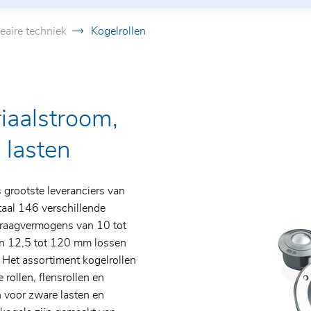
eaire techniek
Kogelrollen
n
iaalstroom,
en
n
 lasten
 grootste leveranciers van
taal 146 verschillende
draagvermogens van 10 tot
an 12,5 tot 120 mm lossen
 Het assortiment kogelrollen
rollen, flensrollen en
n voor zware lasten en