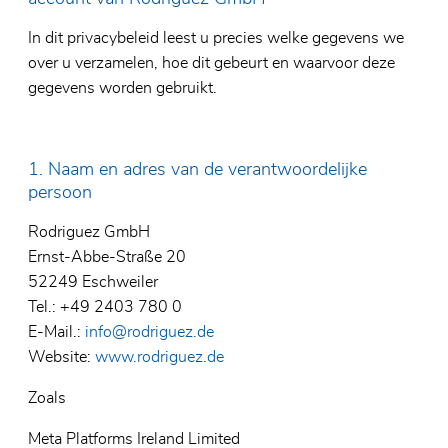
Certificaten
Axiale 
Lineai
In dit privacybeleid leest u precies welke gegevens we
ABV
Lagers 
Glazen
over u verzamelen, hoe dit gebeurt en waarvoor deze
gegevens worden gebruikt.
Special
Elektri
Roestvr
Lagers 
1. Naam en adres van de verantwoordelijke
polyme
persoon
Rodriguez GmbH
Ernst-Abbe-Straße 20
52249 Eschweiler
Tel.: +49 2403 780 0
E-Mail.:
info@rodriguez.de
Website:
www.rodriguez.de
Zoals
Meta Platforms Ireland Limited