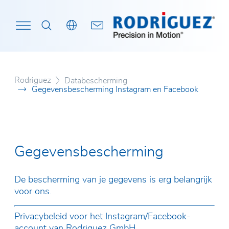
Uw zoekterm
Ontdek het nu!
Rodriguez
Databescherming
Gegevensbescherming Instagram en Facebook
Precisielagers
Toepassingen voor precisielagers
Visie
Vacatures
CAD-gegevens
Beurzen
Dunrin
Rondge
Zeil- e
Lineaire techniek
Toepassingen in de lineairtechniek
Inhouse-productie
Opleiding
Gedragsregels
Kogeld
Profiel
OCS-sp
Gegevensbescherming
Automotive
Locaties
Brochures
Miniatu
Kogelro
Bevestiging van naleving van import- en
Kruisro
Kogelo
De bescherming van je gegevens is erg belangrijk
exportcontroles
voor ons.
Wormwi
Rolspi
Catalogi
Privacybeleid voor het Instagram/Facebook-
Grote 
Axiale
account van Rodriguez GmbH