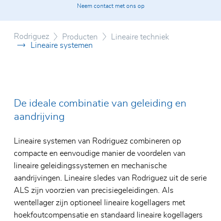
Certificaten
Neem contact met ons op
Axiale 
Lineai
ABV
Lagers 
Glazen
Rodriguez
Producten
Lineaire techniek
Lineaire systemen
Special
Elektri
Roestvr
Lagers 
polyme
De ideale combinatie van geleiding en
aandrijving
Lineaire systemen van Rodriguez combineren op
compacte en eenvoudige manier de voordelen van
lineaire geleidingssystemen en mechanische
aandrijvingen. Lineaire sledes van Rodriguez uit de serie
ALS zijn voorzien van precisiegeleidingen. Als
wentellager zijn optioneel lineaire kogellagers met
hoekfoutcompensatie en standaard lineaire kogellagers