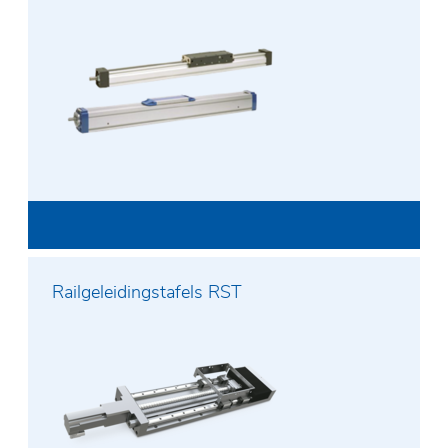
Railgeleidingstafels RST
Voor- en achternaam*
E-mailadres*