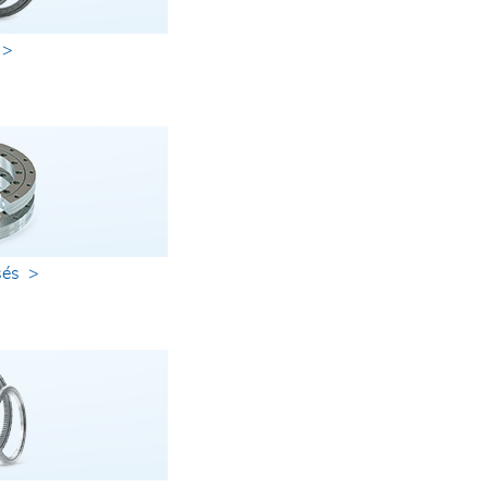
 >
sés >