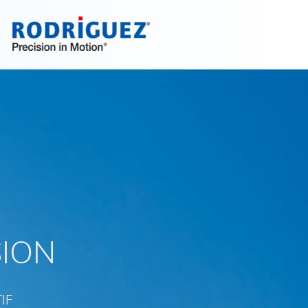
Découvrez maintenant!
SION
TIF