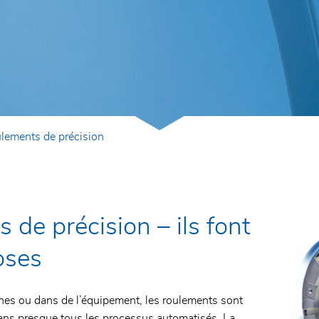
d
lements de précision
e
 de précision – ils font
oses
es ou dans de l’équipement, les roulements sont
s presque tous les processus automatisés. La